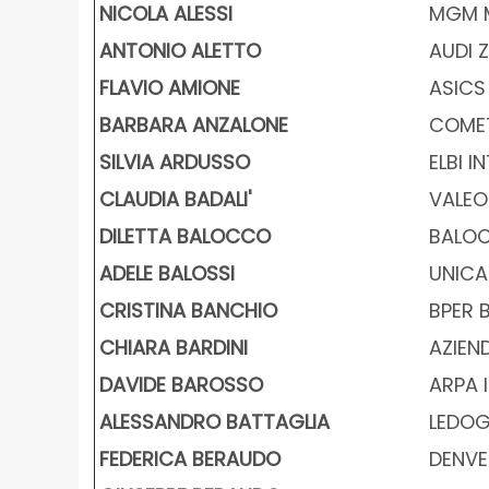
NICOLA ALESSI
MGM M
ANTONIO ALETTO
AUDI 
FLAVIO AMIONE
ASICS I
BARBARA ANZALONE
COMET
SILVIA ARDUSSO
ELBI I
CLAUDIA BADALI'
VALEO 
DILETTA BALOCCO
BALOC
ADELE BALOSSI
UNICAL
CRISTINA BANCHIO
BPER B
CHIARA BARDINI
AZIEN
DAVIDE BAROSSO
ARPA I
ALESSANDRO BATTAGLIA
LEDOGA
FEDERICA BERAUDO
DENVER