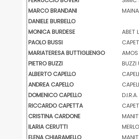
FERRUCCIO BOVERI
SIMIC S
MARCO BRANDANI
MAINA 
DANIELE BURBELLO
MONICA BURDESE
ABET L
PAOLO BUSSI
CAPETTA
MARIATERESA BUTTIGLIENGO
AMOS S
PIETRO BUZZI
BUZZI 
ALBERTO CAPELLO
CAPELL
ANDREA CAPELLO
CAPELL
DOMENICO CAPELLO
D.I.R.
RICCARDO CAPETTA
CAPETTA
CRISTINA CARDONE
MANIT
ILARIA CERUTTI
MERLO
ELENA CHIARAMELLO
MANIT