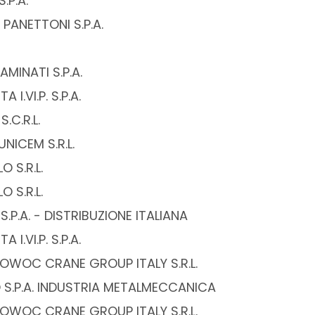
.P.A.
PANETTONI S.P.A.
AMINATI S.P.A.
 I.VI.P. S.P.A.
.C.R.L.
UNICEM S.R.L.
O S.R.L.
O S.R.L.
A. S.P.A. - DISTRIBUZIONE ITALIANA
 I.VI.P. S.P.A.
OWOC CRANE GROUP ITALY S.R.L.
 S.P.A. INDUSTRIA METALMECCANICA
OWOC CRANE GROUP ITALY S.R.L.