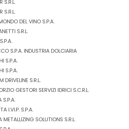
 S.R.L.
 S.R.L.
ONDO DEL VINO S.P.A.
ETTI S.R.L.
S.P.A.
CO S.P.A. INDUSTRIA DOLCIARIA
I S.P.A.
I S.P.A.
 DRIVELINE S.R.L.
ZIO GESTORI SERVIZI IDRICI S.C.R.L.
S.P.A.
 I.VI.P. S.P.A.
 METALLIZING SOLUTIONS S.R.L.