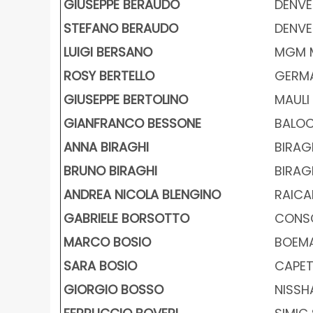
GIUSEPPE BERAUDO
DENVER
STEFANO BERAUDO
DENVER
LUIGI BERSANO
MGM M
ROSY BERTELLO
GERMAN
GIUSEPPE BERTOLINO
MAULI 
GIANFRANCO BESSONE
BALOC
ANNA BIRAGHI
BIRAGH
BRUNO BIRAGHI
BIRAGH
ANDREA NICOLA BLENGINO
RAICAM
GABRIELE BORSOTTO
CONSOR
MARCO BOSIO
BOEMA 
SARA BOSIO
CAPETTA
GIORGIO BOSSO
NISSHA