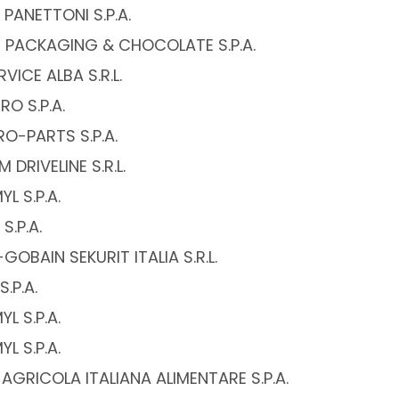
PANETTONI S.P.A.
 PACKAGING & CHOCOLATE S.P.A.
RVICE ALBA S.R.L.
O S.P.A.
RO-PARTS S.P.A.
 DRIVELINE S.R.L.
L S.P.A.
S.P.A.
GOBAIN SEKURIT ITALIA S.R.L.
S.P.A.
L S.P.A.
L S.P.A.
 - AGRICOLA ITALIANA ALIMENTARE S.P.A.