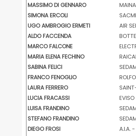
MASSIMO DI GENNARO
MAINA 
SIMONA ERCOLI
SACMI
UGO AMBROGIO ERMETI
AIR SE
ALDO FACCENDA
BOTTER
MARCO FALCONE
ELECT
MARIA ELENA FECHINO
RAICAM
SABINA FELICI
SEDAMY
FRANCO FENOGLIO
ROLFO 
LAURA FERRERO
SAINT-
LUCIA FRACASSI
EVISO 
LUISA FRANDINO
SEDAMY
STEFANO FRANDINO
SEDAMY
DIEGO FROSI
A.I.A.