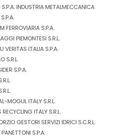
 S.P.A. INDUSTRIA METALMECCANICA
S.P.A.
 FERROVIARIA S.P.A.
AGGI PIEMONTESI S.R.L.
 VERITAS ITALIA S.P.A.
 S.R.L.
DER S.P.A.
.R.L.
.R.L.
L-MOGUL ITALY S.R.L.
 RECYCLING ITALY S.R.L.
ZIO GESTORI SERVIZI IDRICI S.C.R.L.
PANETTONI S.P.A.