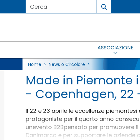
ASSOCIAZIONE
Home
> News o Circolare >
Made in Piemonte 
- Copenhagen, 22 -
Il 22 e 23 aprile le eccellenze piemonte
protagoniste per il quarto anno consecu
unevento B2Bpensato per promuovere il m
Danimarca e per supportare le aziende del 