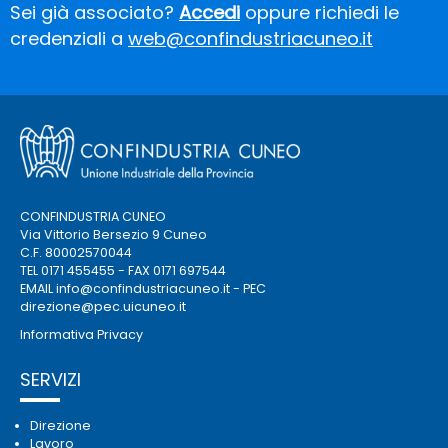
Sei già associato?
Accedi
oppure richiedi le
credenziali a
web@confindustriacuneo.it
CONFINDUSTRIA CUNEO
Via Vittorio Bersezio 9 Cuneo
C.F. 80002570044
TEL 0171 455455 - FAX 0171 697544
EMAIL
info@confindustriacuneo.it
- PEC
direzione@pec.uicuneo.it
Informativa Privacy
SERVIZI
Direzione
Lavoro