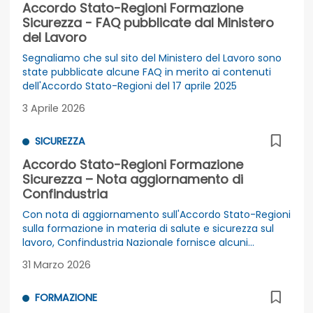
Accordo Stato-Regioni Formazione
Sicurezza - FAQ pubblicate dal Ministero
del Lavoro
Segnaliamo che sul sito del Ministero del Lavoro sono
state pubblicate alcune FAQ in merito ai contenuti
dell'Accordo Stato-Regioni del 17 aprile 2025
3 Aprile 2026
SICUREZZA
Accordo Stato-Regioni Formazione
Sicurezza – Nota aggiornamento di
Confindustria
Con nota di aggiornamento sull'Accordo Stato-Regioni
sulla formazione in materia di salute e sicurezza sul
lavoro, Confindustria Nazionale fornisce alcuni
aggiornamenti e richiama l’attenzione alle imminenti
31 Marzo 2026
scadenze, considerando l’approssimarsi del primo
anno di vigenza dell’Accordo stesso
FORMAZIONE